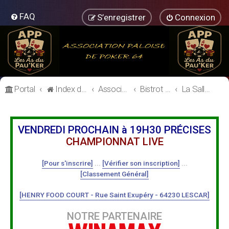
FAQ
S’enregistrer
Connexion
Portal
Index du forum
Association Paloise de Poker
Bistrot de l'Association Paloise de Poker
La Salle de Poker
VENDREDI PROCHAIN à 19H30 PRÉCISES
CHAMPIONNAT LIVE
[Pour s'inscrire]
...
[Vérifier son inscription]
...
[Classement Général]
[HENRY FOOD COURT - Rue Saint Exupéry - 64230 LESCAR]
NOTRE PARTENAIRE