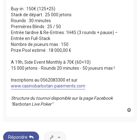
Buy-in : 150€ (125+25)
Stack de départ : 25 000 jetons
Rounds : 30 minutes
Premières Blinds : 25 / 50
Entrée tardive & Re-Entries: 1H45 (3 rounds + pause) –
Entrée en Full-Stack
Nombre de joueurs max : 150
Prize Pool estimé : 18 000,00 €
A 19h, Side Event Monthly à 70€ (60+10)
15 000 jetons - Rounds 20 minutes - 50 joueurs max !
Inscriptions au 0562083300 et sur
www.casinobarbotan-paiements.com
Structure du tournoi disponible sur la page Facebook
"Barbotan Live Poker"
H
a
u
t
Répondre