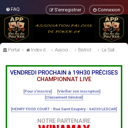
FAQ
S’enregistrer
Connexion
Portal
Index du forum
Association Paloise de Poker
Bistrot de l'Association Paloise de Poker
La Salle de Poker
VENDREDI PROCHAIN à 19H30 PRÉCISES
CHAMPIONNAT LIVE
[Pour s'inscrire]
...
[Vérifier son inscription]
...
[Classement Général]
[HENRY FOOD COURT - Rue Saint Exupéry - 64230 LESCAR]
NOTRE PARTENAIRE