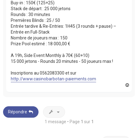
Buy-in : 150€ (125+25)
Stack de départ : 25 000 jetons
Rounds : 30 minutes
Premières Blinds : 25 / 50
Entrée tardive & Re-Entries: 1H45 (3 rounds + pause) –
Entrée en Full-Stack
Nombre de joueurs max : 150
Prize Pool estimé : 18 000,00 €
A 19h, Side Event Monthly à 70€ (60+10)
15 000 jetons - Rounds 20 minutes - 50 joueurs max !
Inscriptions au 0562083300 et sur
http://www.casinobarbotan-paiements.com
H
a
u
t
Répondre
1 message • Page
1
sur
1