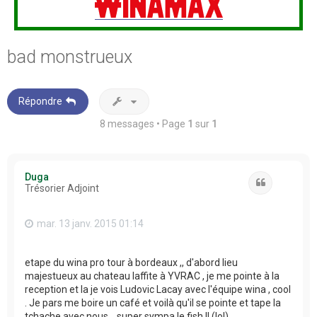
bad monstrueux
Répondre
8 messages • Page
1
sur
1
Duga
Citation
Trésorier Adjoint
mar. 13 janv. 2015 01:14
etape du wina pro tour à bordeaux ,, d'abord lieu
majestueux au chateau laffite à YVRAC , je me pointe à la
reception et la je vois Ludovic Lacay avec l'équipe wina , cool
. Je pars me boire un café et voilà qu'il se pointe et tape la
tchache avec nous ,, super sympa le fish !! (lol).