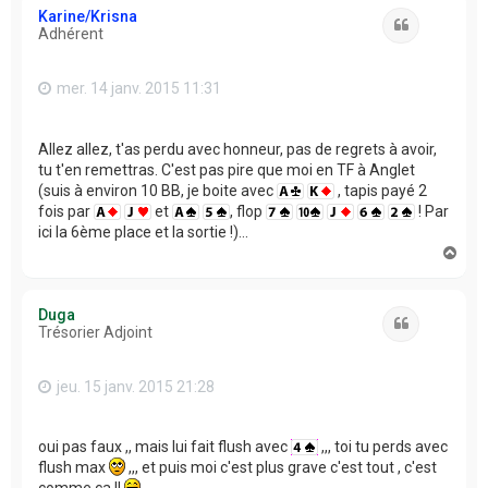
t
Karine/Krisna
Citation
Adhérent
mer. 14 janv. 2015 11:31
Allez allez, t'as perdu avec honneur, pas de regrets à avoir,
tu t'en remettras. C'est pas pire que moi en TF à Anglet
(suis à environ 10 BB, je boite avec
, tapis payé 2
fois par
et
, flop
! Par
ici la 6ème place et la sortie !)...
H
a
u
t
Duga
Citation
Trésorier Adjoint
jeu. 15 janv. 2015 21:28
oui pas faux ,, mais lui fait flush avec
,,, toi tu perds avec
flush max
,,, et puis moi c'est plus grave c'est tout , c'est