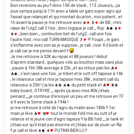
Bon revenons au jeu !! donc 15K de stack , 113 Joueurs,, ça
joue sympa jusqu'à 11h avec a table un gars super agro qui
faisait que relançait et qui montait du jeton , moi patient , et
1h avant la pause je me retrouve avec
de BB , mini
raise de l'utg2 call 3 fois , donc logique je call ,, flop:
,,bien bien ,, continution bet de l'utg2 , call une fois
l'autre fold , moi call TURN MAGIQUE
!!! Youpii ,, le gars
s'enflamme avec son as je suppose , je call , river X il boite et
je call car je me pense devant !!
Je me retrouve à 32K au repas et 88 joueurs ! debut
d'aprem standard , quelques vols au boutton mais sans plus
, pause à 16h 38k average à 25k ,,et au retour pan les
, c'est raisé une fois , je tribet et le cutt off tapisse à 14k
, le relanceur call et moi je tapisse mes 38k , instant call du
relanceur à 25K ! j'ai les
du petit stack et
baby board , STRYKE ,,, aprés ça avec mes 80k j'étais
peinard ,,,,je continue d'envoyer un peu et me retrouve en TF
à 9 avec le 5eme stack à 194k !
je me retrouve à côté de l'agro du matin avec 180k !! 1er
main je lève
tout le monde fold moi au cutt of je
relance et le jeune con d'agro tapisse !! la BB fold ,,, je tank et
j'étais sur qu'il était pas énorme et j'étais sur de jouer un flip
!! je call et lève
PUTAIN BIEN LU !!