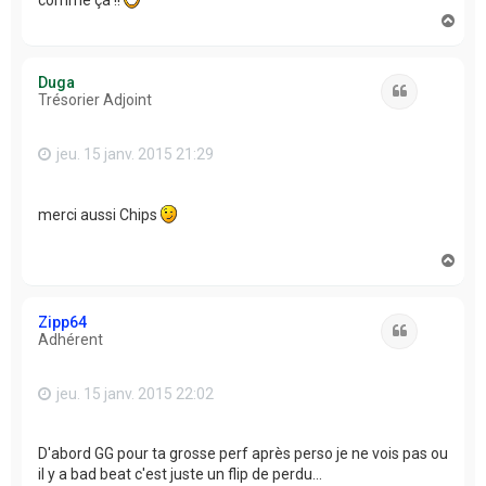
comme ça !!
H
a
u
t
Duga
Citation
Trésorier Adjoint
jeu. 15 janv. 2015 21:29
merci aussi Chips
H
a
u
t
Zipp64
Citation
Adhérent
jeu. 15 janv. 2015 22:02
D'abord GG pour ta grosse perf après perso je ne vois pas ou
il y a bad beat c'est juste un flip de perdu...