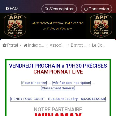
FAQ
S’enregistrer
Connexion
Portal
Index du forum
Association Paloise de Poker
Bistrot de l'Association Paloise de Poker
Le Comptoir
VENDREDI PROCHAIN à 19H30 PRÉCISES
CHAMPIONNAT LIVE
[Pour s'inscrire]
...
[Vérifier son inscription]
...
[Classement Général]
[HENRY FOOD COURT - Rue Saint Exupéry - 64230 LESCAR]
NOTRE PARTENAIRE