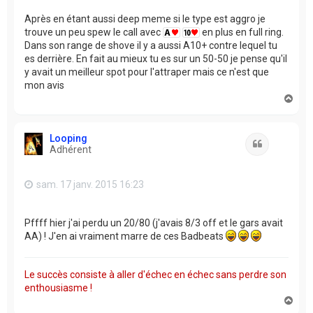
Après en étant aussi deep meme si le type est aggro je
trouve un peu spew le call avec
en plus en full ring.
Dans son range de shove il y a aussi A10+ contre lequel tu
es derrière. En fait au mieux tu es sur un 50-50 je pense qu'il
y avait un meilleur spot pour l'attraper mais ce n'est que
mon avis
H
a
u
t
Looping
Citation
Adhérent
sam. 17 janv. 2015 16:23
Pffff hier j'ai perdu un 20/80 (j'avais 8/3 off et le gars avait
AA) ! J'en ai vraiment marre de ces Badbeats
Le succès consiste à aller d'échec en échec sans perdre son
enthousiasme !
H
a