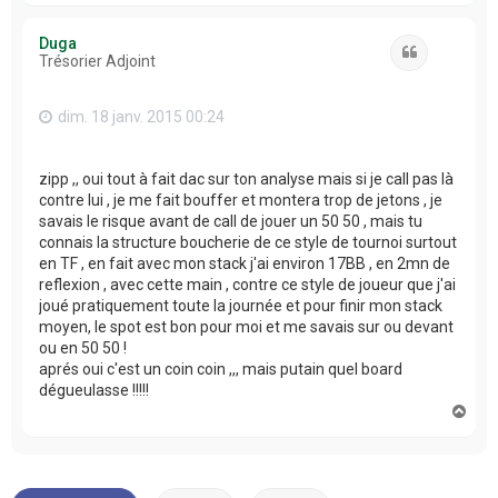
u
t
Duga
Citation
Trésorier Adjoint
dim. 18 janv. 2015 00:24
zipp ,, oui tout à fait dac sur ton analyse mais si je call pas là
contre lui , je me fait bouffer et montera trop de jetons , je
savais le risque avant de call de jouer un 50 50 , mais tu
connais la structure boucherie de ce style de tournoi surtout
en TF , en fait avec mon stack j'ai environ 17BB , en 2mn de
reflexion , avec cette main , contre ce style de joueur que j'ai
joué pratiquement toute la journée et pour finir mon stack
moyen, le spot est bon pour moi et me savais sur ou devant
ou en 50 50 !
aprés oui c'est un coin coin ,,, mais putain quel board
dégueulasse !!!!!
H
a
u
t