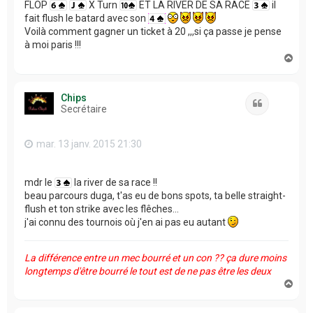
FLOP
X Turn
ET LA RIVER DE SA RACE
il
fait flush le batard avec son
Voilà comment gagner un ticket à 20 ,,,si ça passe je pense
à moi paris !!!
H
a
u
t
Chips
Citation
Secrétaire
mar. 13 janv. 2015 21:30
mdr le
la river de sa race !!
beau parcours duga, t'as eu de bons spots, ta belle straight-
flush et ton strike avec les flêches...
j'ai connu des tournois où j'en ai pas eu autant
La différence entre un mec bourré et un con ?? ça dure moins
longtemps d'être bourré le tout est de ne pas être les deux
H
a
u