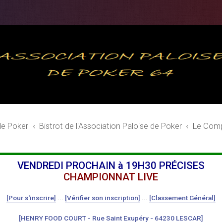
de Poker
Bistrot de l'Association Paloise de Poker
Le Comp
VENDREDI PROCHAIN à 19H30 PRÉCISES
CHAMPIONNAT LIVE
[Pour s'inscrire]
...
[Vérifier son inscription]
...
[Classement Général]
[HENRY FOOD COURT - Rue Saint Exupéry - 64230 LESCAR]