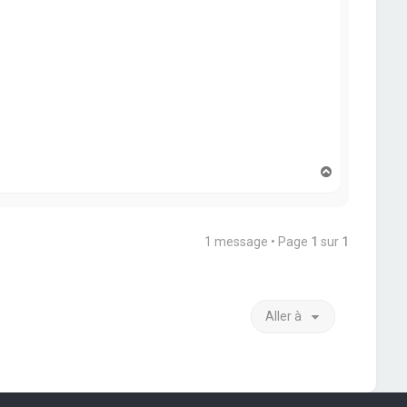
H
a
u
t
1 message • Page
1
sur
1
Aller à