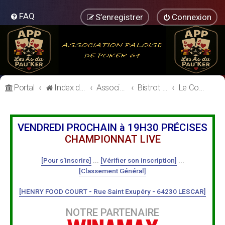
FAQ
S’enregistrer
Connexion
Portal
Index du forum
Association Paloise de Poker
Bistrot de l'Association Paloise de Poker
Le Comptoir
VENDREDI PROCHAIN à 19H30 PRÉCISES
CHAMPIONNAT LIVE
[Pour s'inscrire]
...
[Vérifier son inscription]
...
[Classement Général]
[HENRY FOOD COURT - Rue Saint Exupéry - 64230 LESCAR]
NOTRE PARTENAIRE