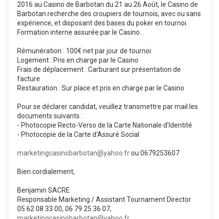
2016 au Casino de Barbotan du 21 au 26 Août, le Casino de
Barbotan recherche des croupiers de tournois, avec ou sans
expérience, et disposant des bases du poker en tournoi.
Formation interne assurée par le Casino.
Rémunération : 100€ net par jour de tournoi
Logement : Pris en charge par le Casino
Frais de déplacement : Carburant sur présentation de
facture
Restauration : Sur place et pris en charge par le Casino
Pour se déclarer candidat, veuillez transmettre par mail les
documents suivants :
- Photocopie Recto-Verso de la Carte Nationale d'Identité
- Photocopie de la Carte d'Assuré Social
marketingcasinobarbotan@yahoo.fr
ou 0679253607
Bien cordialement,
Benjamin SACRE
Responsable Marketing / Assistant Tournament Director
05 62 08 33 00, 06 79 25 36 07,
marketingcasinobarbotan@yahoo.fr