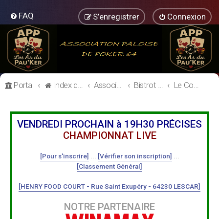
FAQ
S’enregistrer
Connexion
Portal
Index du forum
Association Paloise de Poker
Bistrot de l'Association Paloise de Poker
Le Comptoir
VENDREDI PROCHAIN à 19H30 PRÉCISES
CHAMPIONNAT LIVE
[Pour s'inscrire]
...
[Vérifier son inscription]
...
[Classement Général]
[HENRY FOOD COURT - Rue Saint Exupéry - 64230 LESCAR]
NOTRE PARTENAIRE