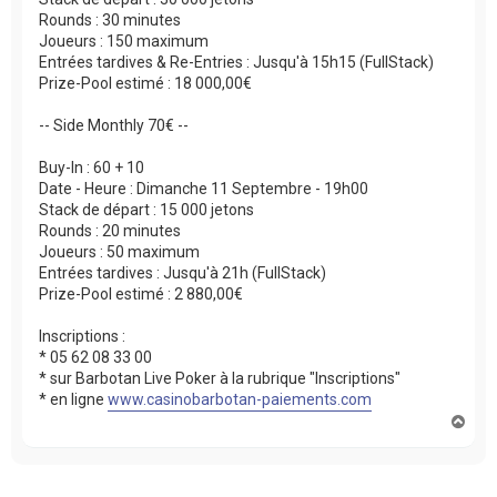
Rounds : 30 minutes
Joueurs : 150 maximum
Entrées tardives & Re-Entries : Jusqu'à 15h15 (FullStack)
Prize-Pool estimé : 18 000,00€
-- Side Monthly 70€ --
Buy-In : 60 + 10
Date - Heure : Dimanche 11 Septembre - 19h00
Stack de départ : 15 000 jetons
Rounds : 20 minutes
Joueurs : 50 maximum
Entrées tardives : Jusqu'à 21h (FullStack)
Prize-Pool estimé : 2 880,00€
Inscriptions :
* 05 62 08 33 00
* sur Barbotan Live Poker à la rubrique "Inscriptions"
* en ligne
www.casinobarbotan-paiements.com
H
a
u
t