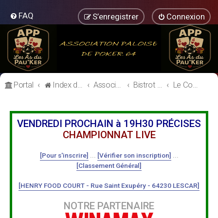
FAQ
S’enregistrer
Connexion
Portal
Index du forum
Association Paloise de Poker
Bistrot de l'Association Paloise de Poker
Le Comptoir
VENDREDI PROCHAIN à 19H30 PRÉCISES
CHAMPIONNAT LIVE
[Pour s'inscrire]
...
[Vérifier son inscription]
...
[Classement Général]
[HENRY FOOD COURT - Rue Saint Exupéry - 64230 LESCAR]
NOTRE PARTENAIRE