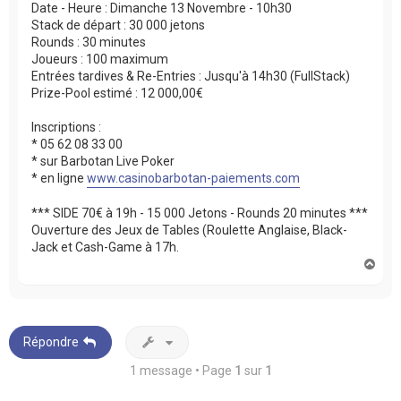
Date - Heure : Dimanche 13 Novembre - 10h30
Stack de départ : 30 000 jetons
Rounds : 30 minutes
Joueurs : 100 maximum
Entrées tardives & Re-Entries : Jusqu'à 14h30 (FullStack)
Prize-Pool estimé : 12 000,00€
Inscriptions :
* 05 62 08 33 00
* sur Barbotan Live Poker
* en ligne
www.casinobarbotan-paiements.com
*** SIDE 70€ à 19h - 15 000 Jetons - Rounds 20 minutes ***
Ouverture des Jeux de Tables (Roulette Anglaise, Black-
Jack et Cash-Game à 17h.
H
a
u
t
Répondre
1 message • Page
1
sur
1