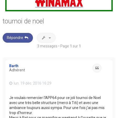
tournoi de noel
Répondre
3 messages • Page
1
sur
1
Barth
Citation
Adhérent
lun. 19 déc. 2016 16:29
Je voulais remercier l'APP64 pour ce joli tournoi de Noel
avec une très belle structure (merci à Titi) et avec une
ambiance toujours aussi sympa. Pour une fois j'ai pas mis
trop d'horreur.
Merci à Pat pour ce magnifique weekend à Gourette que je