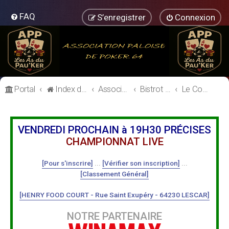
FAQ
S’enregistrer
Connexion
Portal
Index du forum
Association Paloise de Poker
Bistrot de l'Association Paloise de Poker
Le Comptoir
VENDREDI PROCHAIN à 19H30 PRÉCISES
CHAMPIONNAT LIVE
[Pour s'inscrire]
...
[Vérifier son inscription]
...
[Classement Général]
[HENRY FOOD COURT - Rue Saint Exupéry - 64230 LESCAR]
NOTRE PARTENAIRE