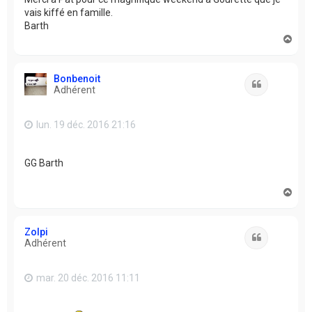
vais kiffé en famille.
Barth
H
a
u
t
Bonbenoit
Citation
Adhérent
lun. 19 déc. 2016 21:16
GG Barth
H
a
u
t
Zolpi
Citation
Adhérent
mar. 20 déc. 2016 11:11