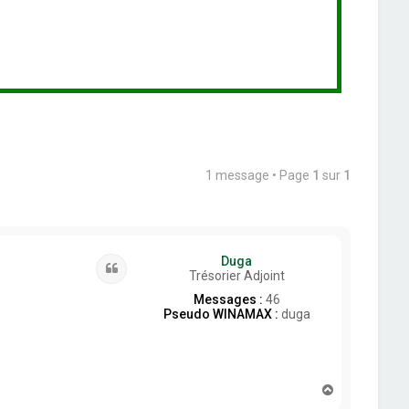
1 message • Page
1
sur
1
Duga
Citation
Trésorier Adjoint
Messages :
46
Pseudo WINAMAX :
duga
H
a