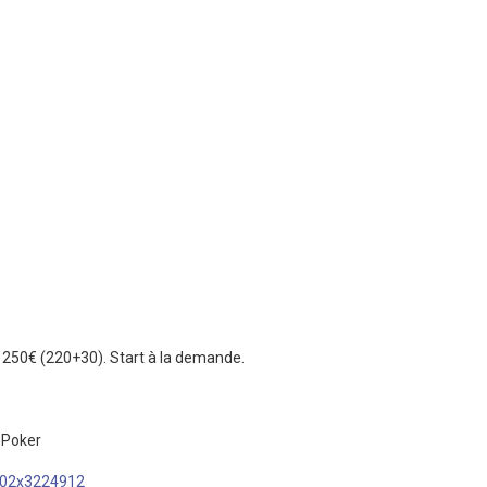
t 250€ (220+30). Start à la demande.
 Poker
. 02x3224912