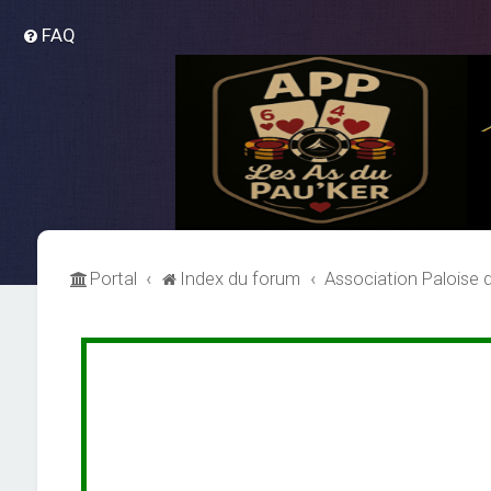
FAQ
Portal
Index du forum
Association Paloise 