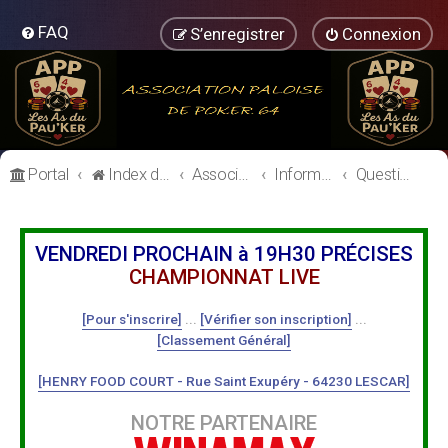
FAQ
S’enregistrer
Connexion
Portal
Index du forum
Association Paloise de Poker
Informations Générales
Questions à l'équipe dirigeante
VENDREDI PROCHAIN à 19H30 PRÉCISES
CHAMPIONNAT LIVE
[Pour s'inscrire]
...
[Vérifier son inscription]
...
[Classement Général]
[HENRY FOOD COURT - Rue Saint Exupéry - 64230 LESCAR]
NOTRE PARTENAIRE