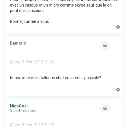
avec un casque et un micro comme skype sauf que la on
peut être plusieurs
Bonne journée a vous
H
a
u
t
Damerio
Citation
jeu. 9 févr. 2012 19:16
bonne idee et installer un chat en direct c possible?
H
a
u
t
NicoGoal
Citation
Vice-Président
jeu. 9 févr. 2012 20:02