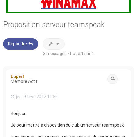
Proposition serveur teamspeak
Répondre
3 messages • Page
1
sur
1
Dpperf
Citation
Membre Actif
jeu. 9 févr. 2012 11:56
Bonjour
Je peut mettre a disposition du club un serveur teamspeak
Pour ceux qui ne connaisse pas ca permet de communiquer