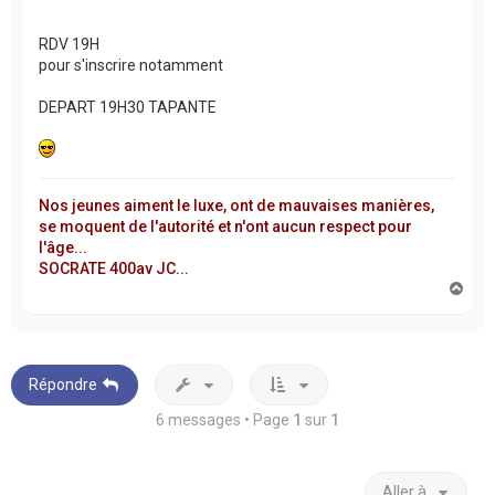
RDV 19H
pour s'inscrire notamment
DEPART 19H30 TAPANTE
Nos jeunes aiment le luxe, ont de mauvaises manières,
se moquent de l'autorité et n'ont aucun respect pour
l'âge...
SOCRATE 400av JC...
H
a
u
t
Répondre
6 messages • Page
1
sur
1
Aller à