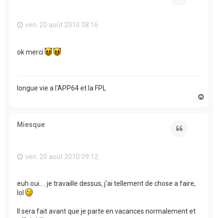
ven. 20 août 2010 08:16
ok merci
longue vie a l'APP64 et la FPL
H
a
u
t
Miesque
Citation
ven. 20 août 2010 09:12
euh oui.... je travaille dessus, j'ai tellement de chose a faire,
lol
Il sera fait avant que je parte en vacances normalement et