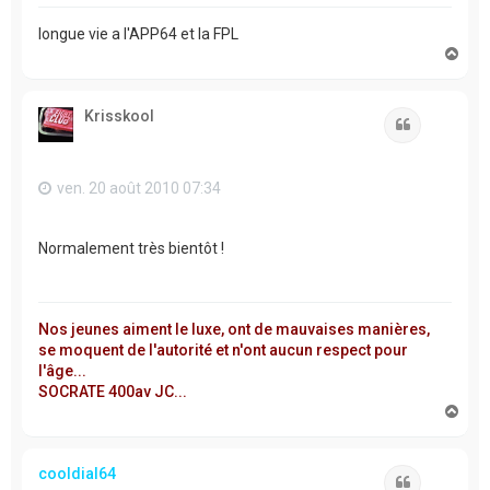
longue vie a l'APP64 et la FPL
H
a
u
t
Krisskool
Citation
ven. 20 août 2010 07:34
Normalement très bientôt !
Nos jeunes aiment le luxe, ont de mauvaises manières,
se moquent de l'autorité et n'ont aucun respect pour
l'âge...
SOCRATE 400av JC...
H
a
u
t
cooldial64
Citation