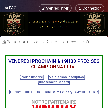
FAQ
S’enregistrer
Connexion
Portal
Index du forum
Association Paloise de Poker
Informations Générales
Questions à l'équipe dirigeante
VENDREDI PROCHAIN à 19H30 PRÉCISES
CHAMPIONNAT LIVE
[Pour s'inscrire]
...
[Vérifier son inscription]
...
[Classement Général]
[HENRY FOOD COURT - Rue Saint Exupéry - 64230 LESCAR]
NOTRE PARTENAIRE