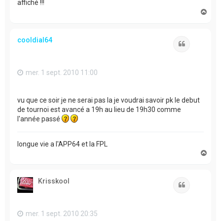
affiché !!!
H
a
u
t
cooldial64
Citation
mer. 1 sept. 2010 11:00
vu que ce soir je ne serai pas la je voudrai savoir pk le debut
de tournoi est avancé a 19h au lieu de 19h30 comme
l'année passé
longue vie a l'APP64 et la FPL
H
a
u
t
Krisskool
Citation
mer. 1 sept. 2010 20:35