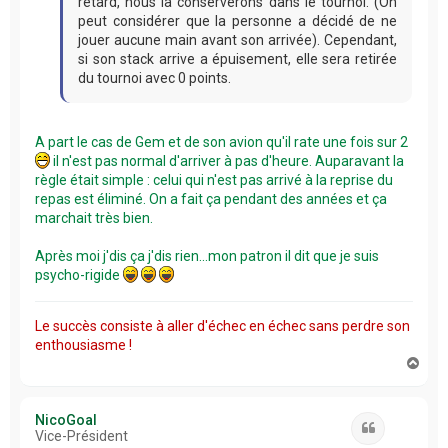
retard, nous la conserverons dans le tournoi. (On
peut considérer que la personne a décidé de ne
jouer aucune main avant son arrivée). Cependant,
si son stack arrive a épuisement, elle sera retirée
du tournoi avec 0 points.
A part le cas de Gem et de son avion qu'il rate une fois sur 2
il n'est pas normal d'arriver à pas d'heure. Auparavant la
règle était simple : celui qui n'est pas arrivé à la reprise du
repas est éliminé. On a fait ça pendant des années et ça
marchait très bien.
Après moi j'dis ça j'dis rien...mon patron il dit que je suis
psycho-rigide
Le succès consiste à aller d'échec en échec sans perdre son
enthousiasme !
H
a
u
t
NicoGoal
Citation
Vice-Président