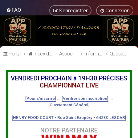
FAQ
S’enregistrer
Connexion
Portal
Index du forum
Association Paloise de Poker
Informations Générales
Questions à l'équipe dirigeante
VENDREDI PROCHAIN à 19H30 PRÉCISES
CHAMPIONNAT LIVE
[Pour s'inscrire]
...
[Vérifier son inscription]
...
[Classement Général]
[HENRY FOOD COURT - Rue Saint Exupéry - 64230 LESCAR]
NOTRE PARTENAIRE