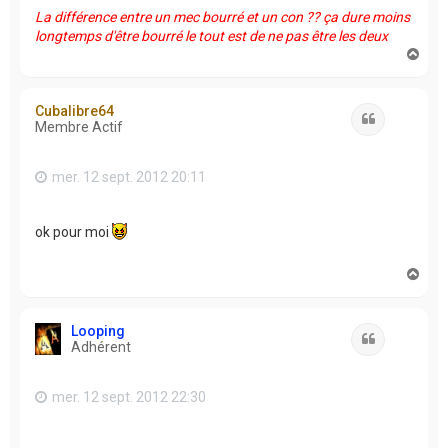
La différence entre un mec bourré et un con ?? ça dure moins
longtemps d'être bourré le tout est de ne pas être les deux
H
a
u
t
Cubalibre64
Citation
Membre Actif
mer. 12 sept. 2012 20:11
ok pour moi
H
a
u
t
Looping
Citation
Adhérent
mer. 12 sept. 2012 22:30