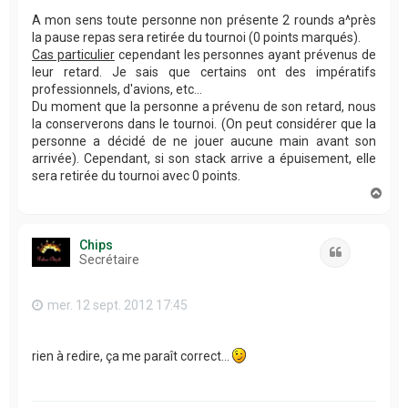
A mon sens toute personne non présente 2 rounds a^près
la pause repas sera retirée du tournoi (0 points marqués).
Cas particulier
cependant les personnes ayant prévenus de
leur retard. Je sais que certains ont des impératifs
professionnels, d'avions, etc...
Du moment que la personne a prévenu de son retard, nous
la conserverons dans le tournoi. (On peut considérer que la
personne a décidé de ne jouer aucune main avant son
arrivée). Cependant, si son stack arrive a épuisement, elle
sera retirée du tournoi avec 0 points.
H
a
u
t
Chips
Citation
Secrétaire
mer. 12 sept. 2012 17:45
rien à redire, ça me paraît correct...