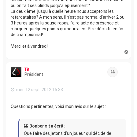
ou on fait ses blinds jusqu'à épuisement?
La deuxième: jusqu'à quelle heure nous acceptons les
retardataires? À mon sens, il n'est pas normal d'arriver 2 ou
3 heures après la pause repas, faire acte de présence et
marquer quelques points qui pourraient être décisifs en fin
de championnat!
Merci et à vendredi!
H
a
u
t
Titi
Citation
Président
mer. 12 sept. 2012 15:33
Questions pertinentes, voici mon avis sur le sujet :
Bonbenoit a écrit :
Que faire des jetons d'un joueur qui décide de