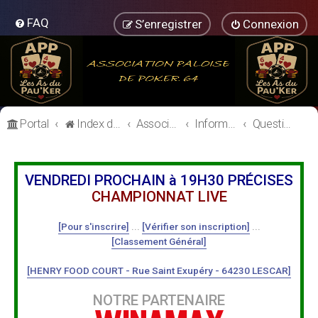
FAQ
S’enregistrer
Connexion
Portal
Index du forum
Association Paloise de Poker
Informations Générales
Questions à l'équipe dirigeante
VENDREDI PROCHAIN à 19H30 PRÉCISES
CHAMPIONNAT LIVE
[Pour s'inscrire]
...
[Vérifier son inscription]
...
[Classement Général]
[HENRY FOOD COURT - Rue Saint Exupéry - 64230 LESCAR]
NOTRE PARTENAIRE