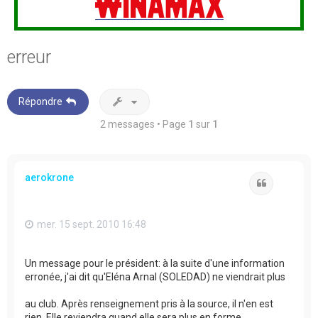
erreur
Répondre
2 messages • Page
1
sur
1
aerokrone
Citation
mer. 15 sept. 2010 16:48
Un message pour le président: à la suite d'une information
erronée, j'ai dit qu'Eléna Arnal (SOLEDAD) ne viendrait plus
au club. Après renseignement pris à la source, il n'en est
rien. Elle reviendra quand elle sera plus en forme.